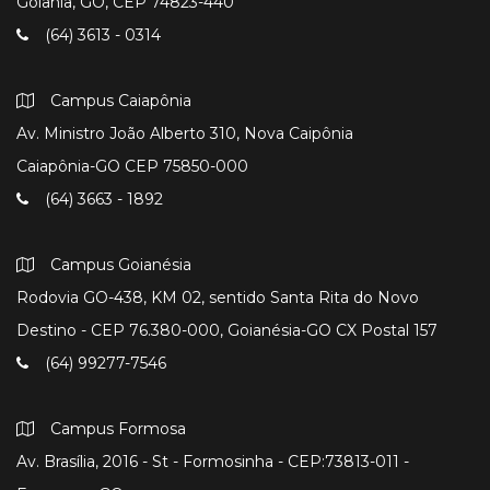
Goiânia, GO, CEP 74823-440
(64) 3613 - 0314
Campus Caiapônia
Av. Ministro João Alberto 310, Nova Caipônia
Caiapônia-GO CEP 75850-000
(64) 3663 - 1892
Campus Goianésia
Rodovia GO-438, KM 02, sentido Santa Rita do Novo
Destino - CEP 76.380-000, Goianésia-GO CX Postal 157
(64) 99277-7546
Campus Formosa
Av. Brasília, 2016 - St - Formosinha - CEP:73813-011 -