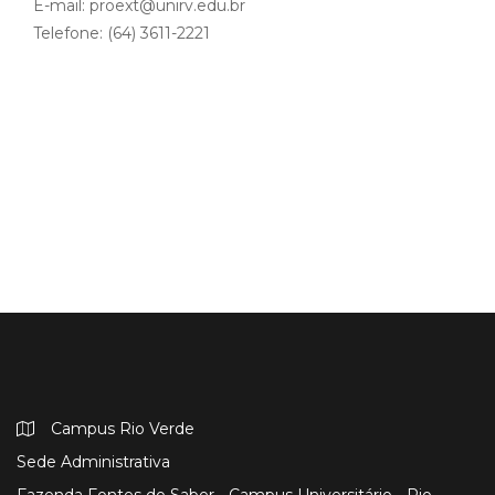
E-mail: proext@unirv.edu.br
Telefone: (64) 3611-2221
Campus Rio Verde
Sede Administrativa
Fazenda Fontes do Saber - Campus Universitário - Rio