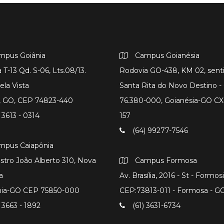
mpus Goiânia
Campus Goianésia
 T-13 Qd. S-06, Lts.08/13.
Rodovia GO-438, KM 02, sent
ela Vista
Santa Rita do Novo Destino 
a, GO, CEP 74823-440
76.380-000, Goianésia-GO CX
 3613 - 0314
157
(64) 99277-7546
mpus Caiapônia
istro João Alberto 310, Nova
Campus Formosa
a
Av. Brasília, 2016 - St - Formos
nia-GO CEP 75850-000
CEP:73813-011 - Formosa - G
 3663 - 1892
(61) 3631-6734