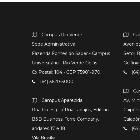
Campus Rio Verde
Ca
Sede Administrativa
Avenida
Fazenda Fontes do Saber - Campus
Setor B
Universitário - Rio Verde Goiás
Goiâni
Cx Postal: 104 - CEP 75901-970
(64)
(64) 3620-3000
Ca
Campus Aparecida
Av. Min
Rua Itu esq. c/ Rua Tapajós, Edifício
Caipôni
B&B Business, Torre Company,
Caiapô
andares 17 e 18
(64)
Vila Brasília