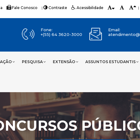
ia
Fale Conosco
|
Contraste
Acessibilidade
|
Fone:
Email:
+(55) 64 3620-3000
atendimento@u
UAÇÃO
PESQUISA
EXTENSÃO
ASSUNTOS ESTUDANTIS
ONCURSOS PÚBLIC