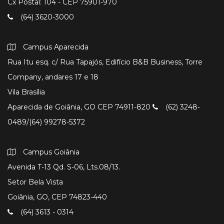
Cx Postal: 104 - CEP 75901-970
(64) 3620-3000
Campus Aparecida
Rua Itu esq. c/ Rua Tapajós, Edifício B&B Business, Torre
Company, andares 17 e 18
Vila Brasília
Aparecida de Goiânia, GO CEP 74911-820
(62) 3248-
0489/(64) 99278-5372
Campus Goiânia
Avenida T-13 Qd. S-06, Lts.08/13.
Setor Bela Vista
Goiânia, GO, CEP 74823-440
(64) 3613 - 0314