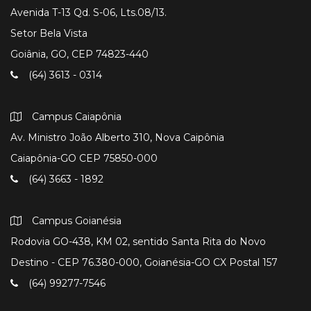
Avenida T-13 Qd. S-06, Lts.08/13.
Setor Bela Vista
Goiânia, GO, CEP 74823-440
(64) 3613 - 0314
Campus Caiapônia
Av. Ministro João Alberto 310, Nova Caipônia
Caiapônia-GO CEP 75850-000
(64) 3663 - 1892
Campus Goianésia
Rodovia GO-438, KM 02, sentido Santa Rita do Novo
Destino - CEP 76.380-000, Goianésia-GO CX Postal 157
(64) 99277-7546